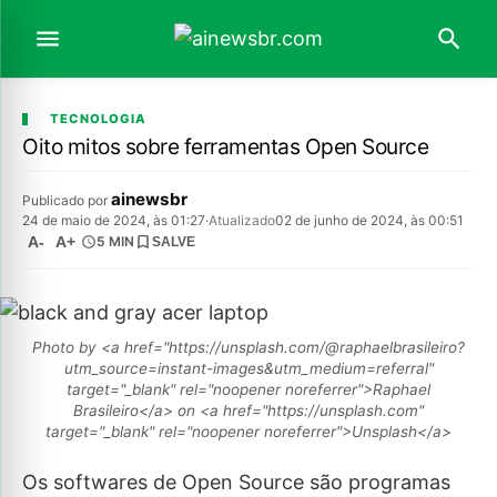
TECNOLOGIA
Oito mitos sobre ferramentas Open Source
ainewsbr
Publicado por
24 de maio de 2024, às 01:27
·
Atualizado
02 de junho de 2024, às 00:51
A-
A+
5 MIN
SALVE
Photo by <a href="https://unsplash.com/@raphaelbrasileiro?
utm_source=instant-images&utm_medium=referral"
target="_blank" rel="noopener noreferrer">Raphael
Brasileiro</a> on <a href="https://unsplash.com"
target="_blank" rel="noopener noreferrer">Unsplash</a>
Os softwares de Open Source são programas