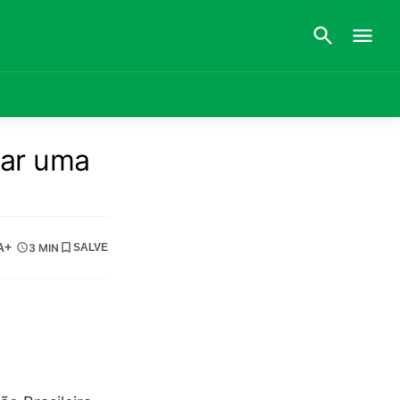
tar uma
A+
3 MIN
SALVE