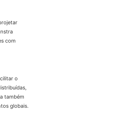
rojetar
onstra
ões com
ilitar o
stribuídas,
cia também
tos globais.