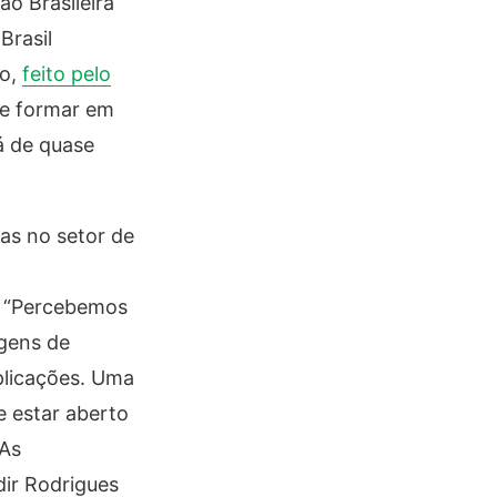
o Brasileira
Brasil
to,
feito pelo
 se formar em
á de quase
as no setor de
. “Percebemos
agens de
aplicações. Uma
e estar aberto
IAs
dir Rodrigues