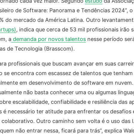
e tornado cada vez maior. Segundo
estudo
da Associaçã
leiro de Software: Panorama e Tendências 2024”, o 
7% do mercado da América Latina. Outro levantamen
artups)
, indica que cerca de 53 mil profissionais irão
ém, a
demanda por novos talentos
nesse período ser
as de Tecnologia (Brasscom).
a profissionais que buscam avançar em suas carreir
do se encontra com escassez de talentos que tenham
ipalmente em desenvolvimento de software em nuvem
 Atualmente não basta conhecer uma ou algumas lingu
re escalabilidade, confiabilidade e resiliência das 
é necessário ter atitude para enfrentar os desafios 
colaborativo. Outro caminho sem volta é o uso das 
uem não entrar nessa, ficará para trás”, explica Wal