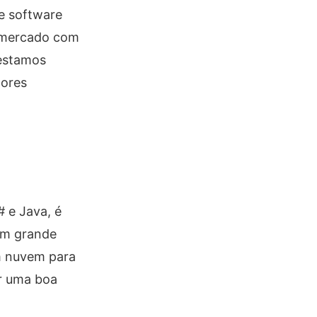
de software
do mercado com
 estamos
hores
 e Java, é
um grande
em nuvem para
er uma boa