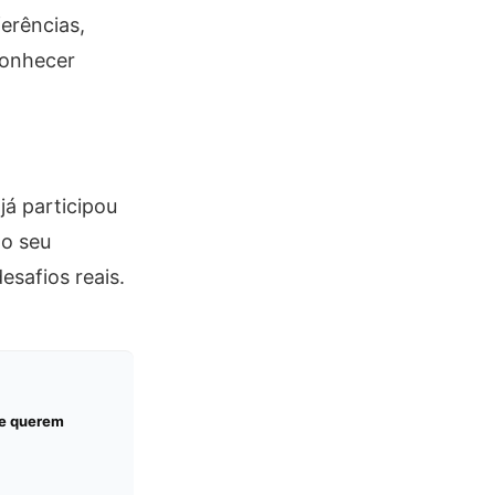
erências,
conhecer
já participou
no seu
safios reais.
ue querem