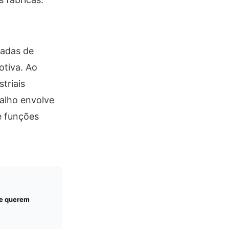
cadas de
otiva. Ao
triais
balho envolve
e funções
ue querem