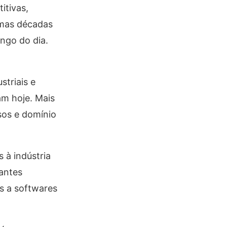
itivas,
imas décadas
ngo do dia.
striais e
am hoje. Mais
sos e domínio
 à indústria
antes
s a softwares