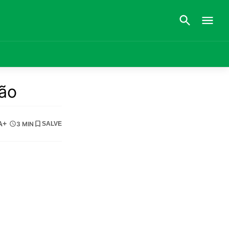
ção
A+
3 MIN
SALVE