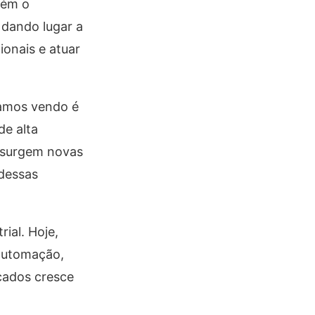
bém o
 dando lugar a
ionais e atuar
tamos vendo é
de alta
 surgem novas
 dessas
ial. Hoje,
automação,
icados cresce