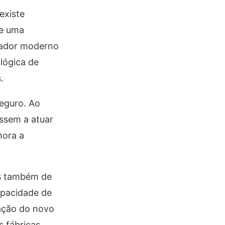
existe
de uma
lhador moderno
lógica de
.
seguro. Ao
assem a atuar
hora a
as também de
capacidade de
mação do novo
s fábricas.