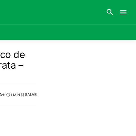
nco de
ata –
A+
1 MIN
SALVE