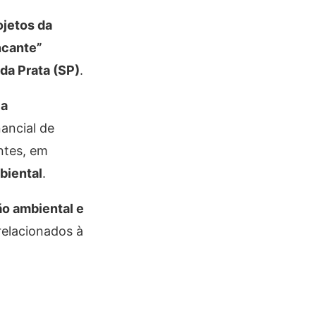
ojetos da
ncante”
da Prata (SP)
.
ia
ancial de
ntes, em
biental
.
ão ambiental e
relacionados à