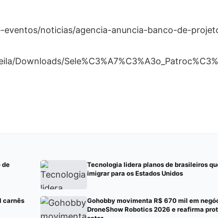
e-eventos/noticias/agencia-anuncia-banco-de-projet
sers/leila/Downloads/Sele%C3%A7%C3%A3o_Patroc%C3
 de
Tecnologia lidera planos de brasileiros q
imigrar para os Estados Unidos
l carnês
Gohobby movimenta R$ 670 mil em negóc
DroneShow Robotics 2026 e reafirma pro