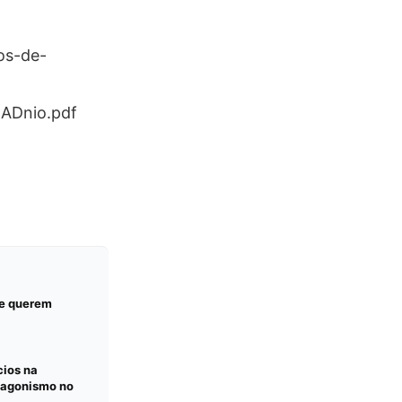
os-de-
%ADnio.pdf
ue querem
ios na
tagonismo no