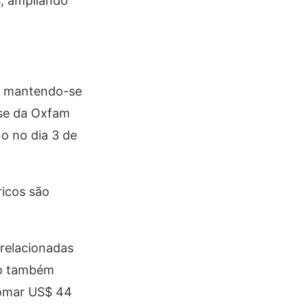
s, ampliando
da mantendo-se
ise da Oxfam
no no dia 3 de
ricos são
relacionadas
do também
somar US$ 44