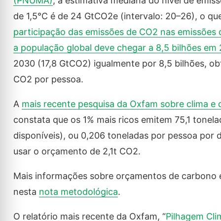
(PNUMA)
, a estimativa mediana do nível de emis
de 1,5°C é de 24 GtCO2e (intervalo: 20–26), o q
participação das emissões de CO2 nas emissões d
a população global deve chegar a 8,5 bilhões em
2030 (17,8 GtCO2) igualmente por 8,5 bilhões, o
CO2 por pessoa.
A
mais recente pesquisa da Oxfam sobre clima e 
constata que os 1% mais ricos emitem 75,1 tonel
disponíveis), ou 0,206 toneladas por pessoa por di
usar o orçamento de 2,1t CO2.
Mais informações sobre orçamentos de carbono 
nesta
nota metodológica
.
O relatório mais recente da Oxfam, “
Pilhagem Cli