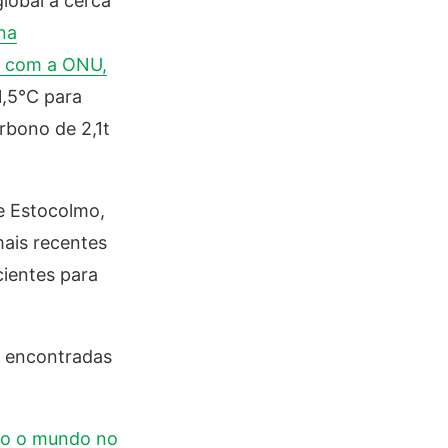
lobal a cerca
na
 com a ONU,
1,5°C para
rbono de 2,1t
e Estocolmo,
mais recentes
cientes para
r encontradas
do o mundo no