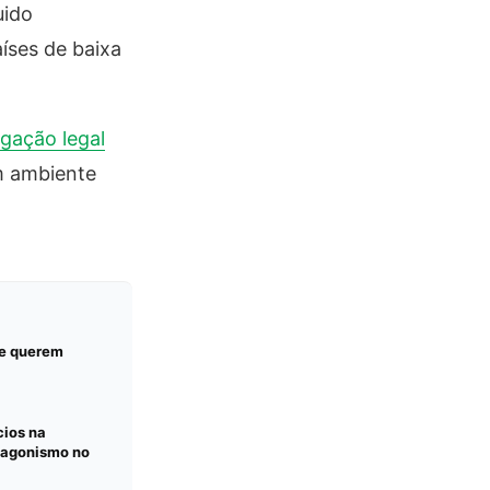
uido
aíses de baixa
gação legal
um ambiente
ue querem
ios na
tagonismo no