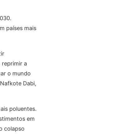
2030.
em países mais
ir
reprimir a
ocar o mundo
 Nafkote Dabi,
ais poluentes.
estimentos em
o colapso