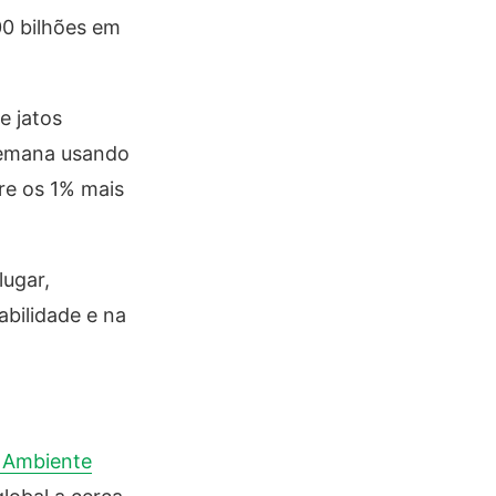
00 bilhões em
e jatos
semana usando
re os 1% mais
lugar,
bilidade e na
o Ambiente