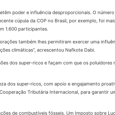
etêm poder e influência desproporcionais. O número 
cente cúpula da COP no Brasil, por exemplo, foi mai
om 1.600 participantes.
porações também lhes permitiram exercer uma influênc
iações climáticas”, acrescentou Nafkote Dabi.
es dos super-ricos e façam com que os poluidores 
eza dos super-ricos, com apoio e engajamento proati
operação Tributária Internacional, para garantir um
ações de combustíveis fósseis. Um Imposto sobre Lu