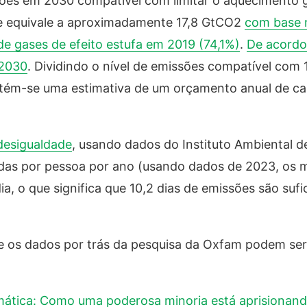
sões em 2030 compatível com limitar o aquecimento g
ue equivale a aproximadamente 17,8 GtCO2
com base 
e gases de efeito estufa em 2019 (74,1%)
.
De acordo
 2030
. Dividindo o nível de emissões compatível com 
btém-se uma estimativa de um orçamento anual de ca
desigualdade
, usando dados do Instituto Ambiental d
adas por pessoa por ano (usando dados de 2023, os 
a, o que significa que 10,2 dias de emissões são sufi
e os dados por trás da pesquisa da Oxfam podem se
mática: Como uma poderosa minoria está aprisionan