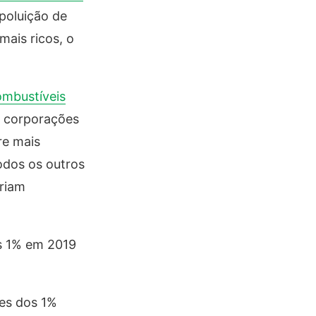
poluição de
ais ricos, o
ombustíveis
a corporações
re mais
odos os outros
riam
os 1% em 2019
es dos 1%