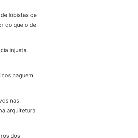
de lobistas de
or do que o de
ia injusta
ricos paguem
vos nas
a arquitetura
cros dos