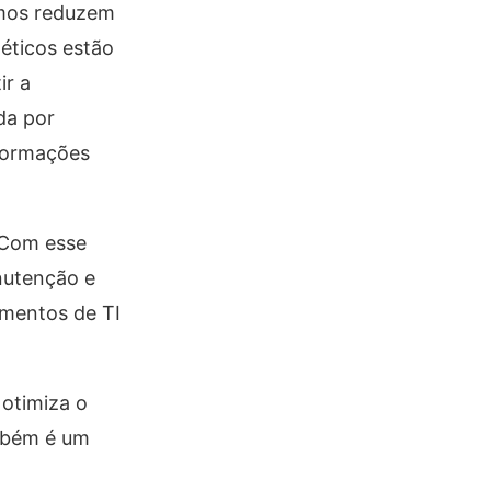
smos reduzem
néticos estão
ir a
da por
nformações
 Com esse
nutenção e
imentos de TI
 otimiza o
ambém é um