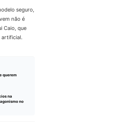
odelo seguro,
uvem não é
i Caio, que
rtificial.
ue querem
ios na
tagonismo no