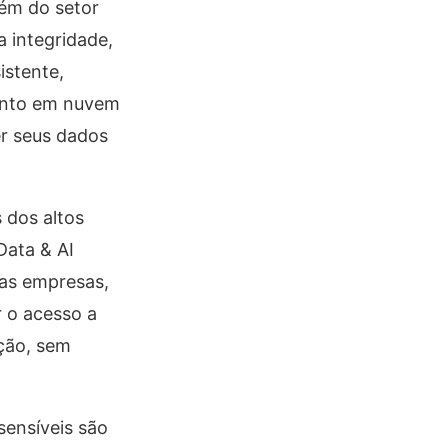
lém do setor
 integridade,
istente,
mento em nuvem
r seus dados
 dos altos
Data & AI
das empresas,
r o acesso a
ção, sem
ensíveis são