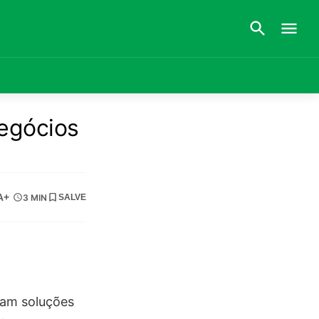
egócios
A+
3 MIN
SALVE
ram soluções