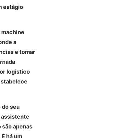
m estágio
a machine
onde a
ncias e tomar
ornada
or logístico
estabelece
o do seu
 assistente
 são apenas
. E há um