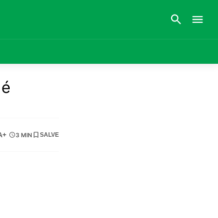
 é
A+
3 MIN
SALVE