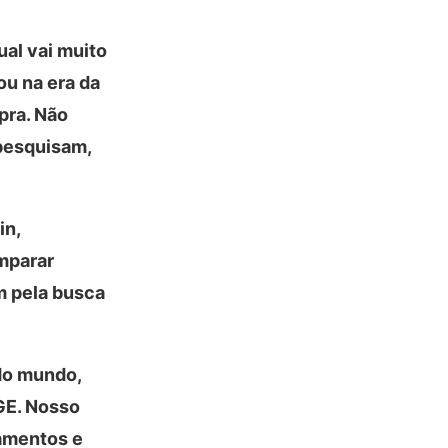
ual vai muito
ou na era da
pra. Não
pesquisam,
in,
mparar
m pela busca
do mundo,
GE. Nosso
gamentos e