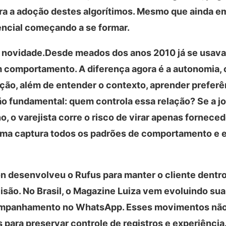
ara a adoção destes algorítimos. Mesmo que ainda e
encial começando a se formar.
é novidade.Desde meados dos anos 2010 já se usav
 comportamento. A diferença agora é a autonomia, 
ção, além de entender o contexto, aprender preferê
ão fundamental: quem controla essa relação? Se a j
 o varejista corre o risco de virar apenas forneced
orma captura todos os padrões de comportamento e 
n desenvolveu o Rufus para manter o cliente dentr
são. No Brasil, o Magazine Luiza vem evoluindo sua
ompanhamento no WhatsApp. Esses movimentos não
 para preservar controle de registros e experiência