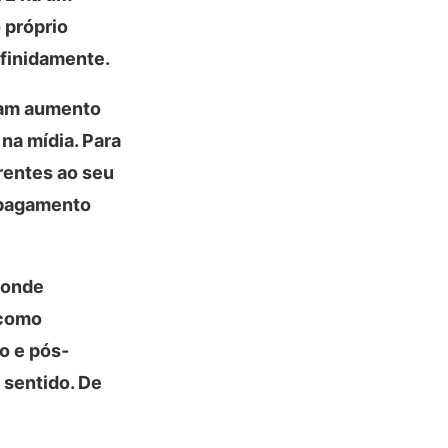
 próprio
efinidamente.
cam aumento
na mídia. Para
rentes ao seu
 pagamento
r onde
 como
o e pós-
 sentido. De