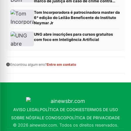
marco de justiça em caso de crime contra
jornalistas e defensores de direitos humanos
Tom Incorporadora é patrocinadora master da
6ª edição do Leilão Beneficente do Instituto
Neymar Jr
UNG abre inscrições para cursos gratuitos
com foco em Inteligência Artificial
Encontrou algum erro?
Entre em contato
AVISO LEGAL
POLÍTICA DE COOKIES
TERMOS DE USO
SOBRE NÓS
FALE CONOSCO
POLÍTICA DE PRIVACIDADE
© 2026 ainewsbr.com. Todos os direitos reservados.