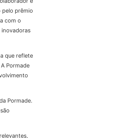
olaborador é
 pelo prêmio
ia com o
s inovadoras
a que reflete
. A Pormade
nvolvimento
 da Pormade.
 são
relevantes,