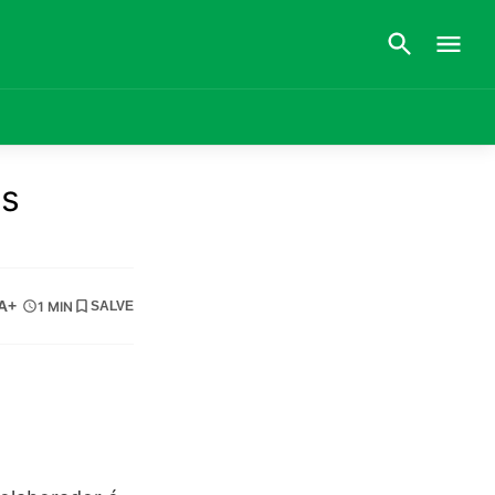
es
A+
1 MIN
SALVE