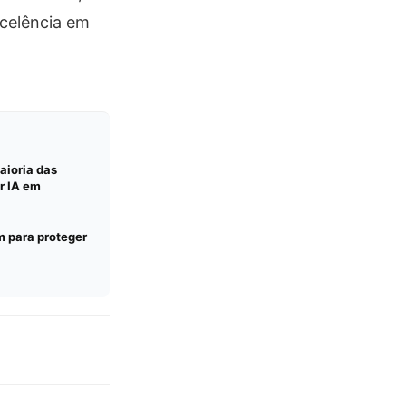
xcelência em
aioria das
r IA em
 para proteger