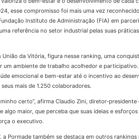
valoriza o bem-estar e o desenvolvimento de cada c
24, esse compromisso foi mais uma vez reconhecido
a Fundação Instituto de Administração (FIA) em parcer
a referência no setor industrial pelas suas prática
nião da Vitória, figura nesse ranking, uma conquist
r um ambiente de trabalho acolhedor e participativo
úde emocional e bem-estar até o incentivo ao dese
 seus mais de 1.250 colaboradores.
inho certo”, afirma Claudio Zini, diretor-presidente
 algo maior, que perceba que suas ideias e esforços
orça o executivo.
r”, a Pormade também se destaca em outros rankings 