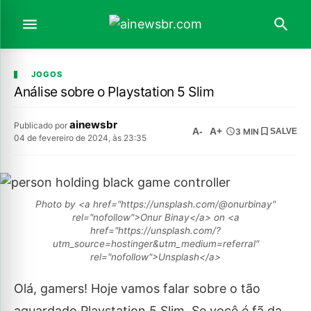
JOGOS
Análise sobre o Playstation 5 Slim
ainewsbr
Publicado por
A-
A+
3 MIN
SALVE
04 de fevereiro de 2024, às 23:35
Photo by <a href="https://unsplash.com/@onurbinay"
rel="nofollow">Onur Binay</a> on <a
href="https://unsplash.com/?
utm_source=hostinger&utm_medium=referral"
rel="nofollow">Unsplash</a>
Olá, gamers! Hoje vamos falar sobre o tão
aguardado Playstation 5 Slim. Se você é fã da