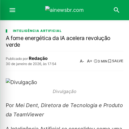
INTELIGÊNCIA ARTIFICIAL
A fome energética da IA acelera revolução
verde
Redação
Publicado por
A-
A+
3 MIN
SALVE
30 de janeiro de 2026, às 17:54
Divulgação
Por
Mei Dent, Diretora de Tecnologia e Produto
da TeamViewer
A Inteligência Artificial se consolidou como uma